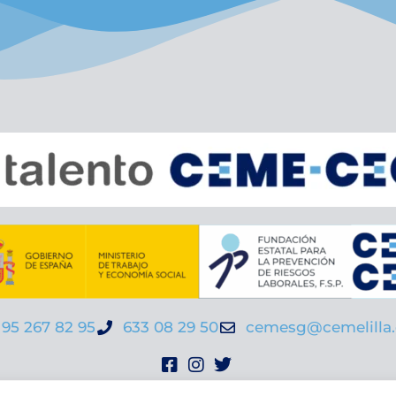
95 267 82 95
633 08 29 50
cemesg@cemelilla.