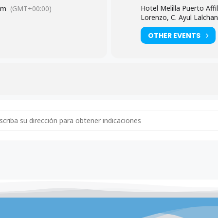
Hotel Melilla Puerto Aff
am
(GMT+00:00)
Lorenzo, C. Ayul Lalchan
OTHER EVENTS
ress - XIV CONGRESO PSOE [qQR2WcxC4]