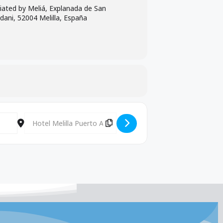
iliated by Meliá, Explanada de San
dani, 52004 Melilla, España
Destination Address - XIV CONGRESO PSOE [9khx7lUCq]