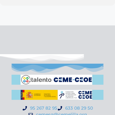
95 267 82 95
633 08 29 50
cemesg@cemelilla.org