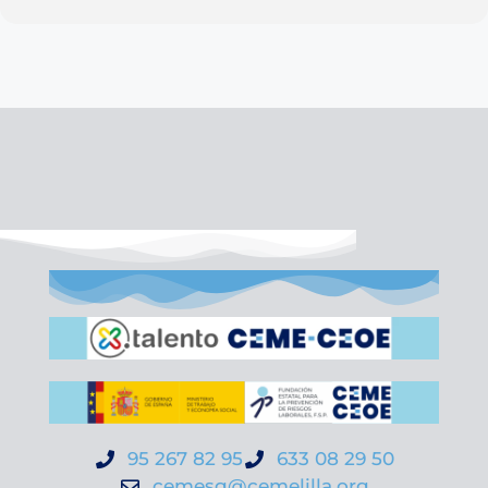
95 267 82 95
633 08 29 50
cemesg@cemelilla.org