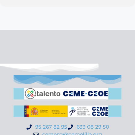
95 267 82 95
633 08 29 50
cemesg@cemelilla.org