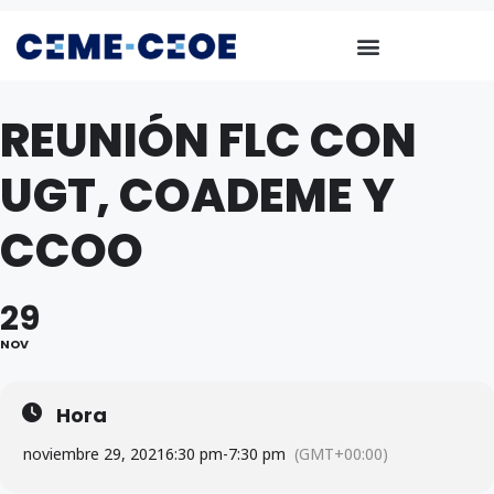
REUNIÓN FLC CON
UGT, COADEME Y
CCOO
29
NOV
Hora
noviembre 29, 2021
6:30 pm
-
7:30 pm
(GMT+00:00)