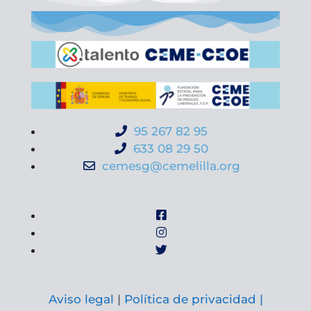
95 267 82 95
633 08 29 50
cemesg@cemelilla.org
Aviso legal
|
Política de privacidad |