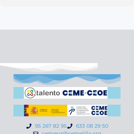
95 267 82 95
633 08 29 50
cemesg@cemelilla.org