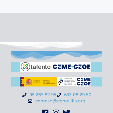
95 267 82 95
633 08 29 50
cemesg@cemelilla.org