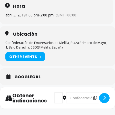
Hora
abril 3, 2019
1:00 pm
-
2:00 pm
(GMT+00:00)
Ubicación
Confederación de Empresarios de Melilla, Plaza Primero de Mayo,
1, Bajo Derecha, 52003 Melilla, España
OTHER EVENTS
GOOGLECAL
Obtener
Address - Reunión con el Partido Po
Destination Address - Reunió
indicaciones