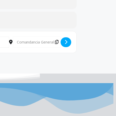
s Granado [OMqPsVdij]
Destination Address - Reunión con el Comandante General 