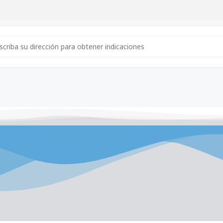
ress - Reunión con Agentes de Aduana [AYLVToVmF]