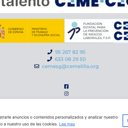
95 267 82 95
633 08 29 50
cemesg@cemelilla.org
rarle anuncios o contenidos personalizados y analizar nuestro
viso legal
|
Política de privacidad |
Política de cooki
to a nuestro uso de las cookies.
Lee mas