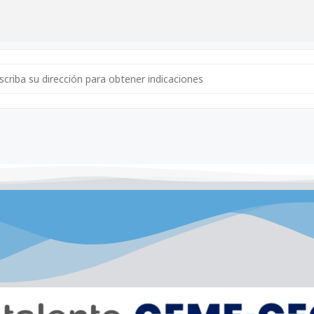
ress - Reunión Activas [9aX7i9r3x]