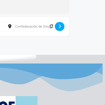
Destination Address - Reunión Activas [9a87YXRyK]