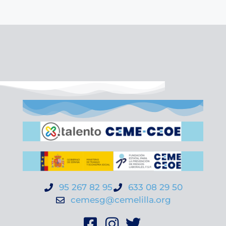
95 267 82 95
633 08 29 50
cemesg@cemelilla.org