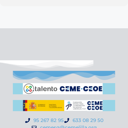
95 267 82 95
633 08 29 50
cemesg@cemelilla.org