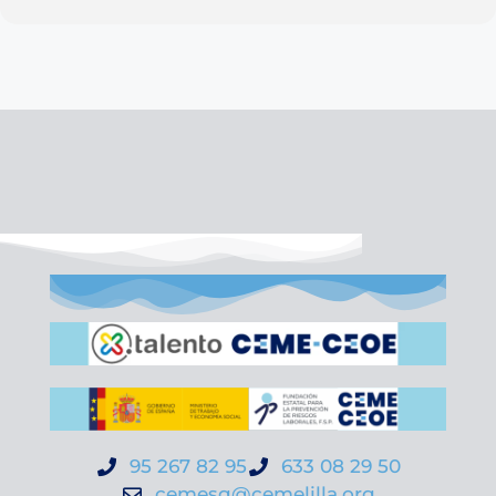
95 267 82 95
633 08 29 50
cemesg@cemelilla.org