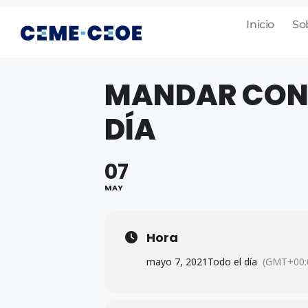
Inicio
So
MANDAR CON
DÍA
07
MAY
Hora
mayo 7, 2021
Todo el día
(GMT+00: