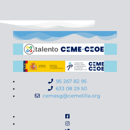
95 267 82 95
633 08 29 50
cemesg@cemelilla.org