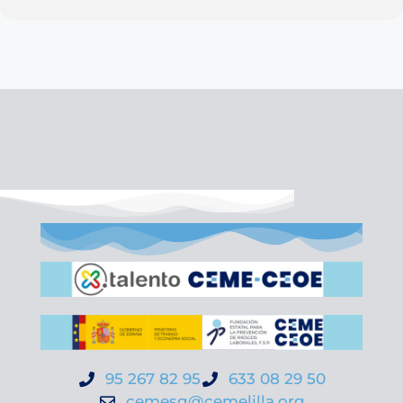
95 267 82 95
633 08 29 50
cemesg@cemelilla.org