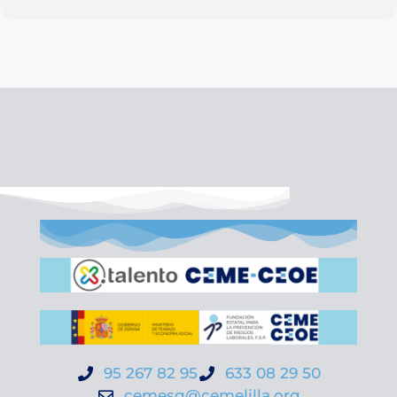
95 267 82 95
633 08 29 50
cemesg@cemelilla.org