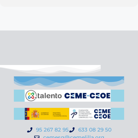
95 267 82 95
633 08 29 50
cemesg@cemelilla.org