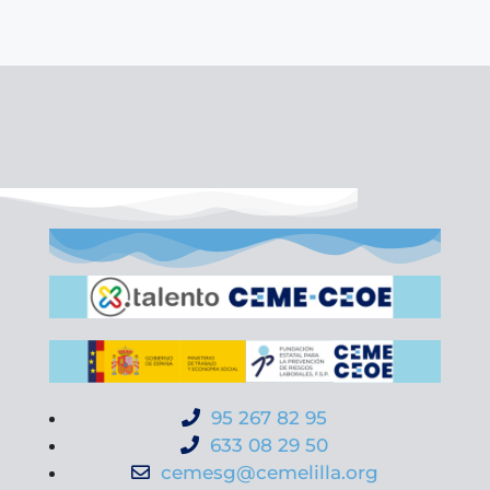
95 267 82 95
633 08 29 50
cemesg@cemelilla.org