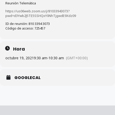
Reunión Telemática
https://us06web.zoom.us/j/81033943073?
pwd=d3Ywb2J5TE5SSHQxY0NhTjgwdE9Xdz09
ID de reunión: 810 3394 3073
Código de acceso: 725457
Hora
octubre 19, 2021
9:30 am
-
10:30 am
(GMT+00:00)
GOOGLECAL