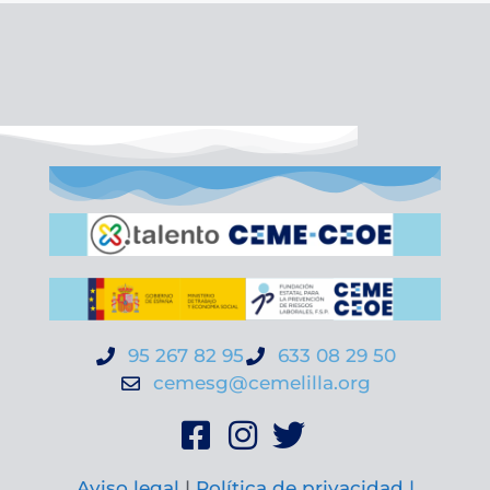
95 267 82 95
633 08 29 50
cemesg@cemelilla.org
Aviso legal
|
Política de privacidad |