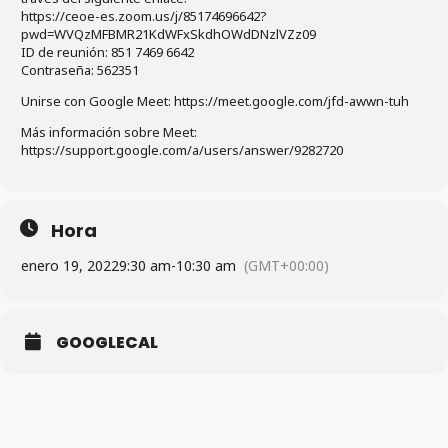
https://ceoe-es.zoom.us/j/85174696642?
pwd=WVQzMFBMR21KdWFxSkdhOWdDNzlVZz09
ID de reunión: 851 7469 6642
Contraseña: 562351
Unirse con Google Meet: https://meet.google.com/jfd-awwn-tuh
Más información sobre Meet:
https://support.google.com/a/users/answer/9282720
Hora
enero 19, 2022
9:30 am
-
10:30 am
(GMT+00:00)
GOOGLECAL