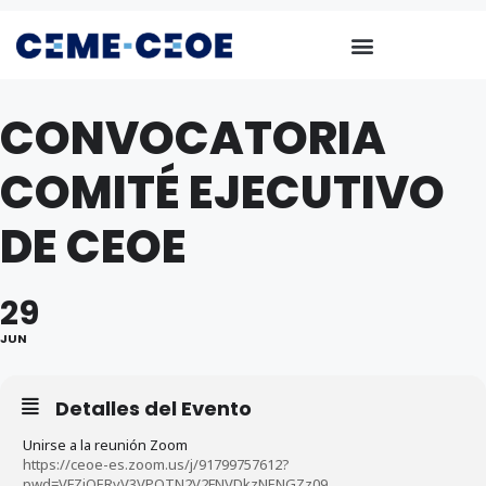
CONVOCATORIA
COMITÉ EJECUTIVO
DE CEOE
29
JUN
Detalles del Evento
Unirse a la reunión Zoom
https://ceoe-es.zoom.us/j/91799757612?
pwd=VFZjOERyV3VPQTN2V2FNVDkzNENGZz09