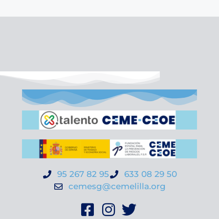
95 267 82 95
633 08 29 50
cemesg@cemelilla.org