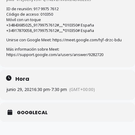
ID de reunión: 917 9975 7612
Código de acceso: 010350
Móvil con un toque
+34843685025,,91799757612#,,,,*010350# España
+34917870058,,91799757612#,,,,*010350# España
Unirse con Google Meet: https://meet.google.com/hjf-drzc-bdu
Más información sobre Meet:
https://support.google.com/a/users/answer/9282720
Hora
junio 29, 2021
6:30 pm
-
7:30 pm
(GMT+00:00)
GOOGLECAL