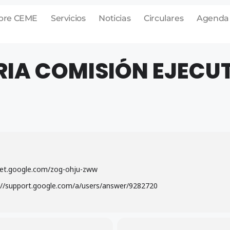
bre CEME
Servicios
Noticias
Circulares
Agenda
A COMISIÓN EJECUT
eet.google.com/zog-ohju-zww
://support.google.com/a/users/answer/9282720