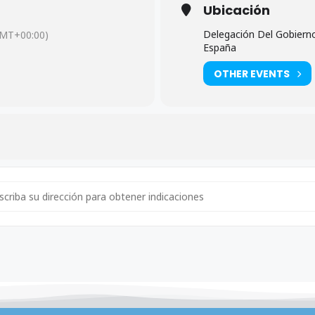
Ubicación
Delegación Del Gobierno,
MT+00:00)
España
OTHER EVENTS
ress - Convocatoria Comisión Ejecutiva INSST [wMUMy2Hb5]