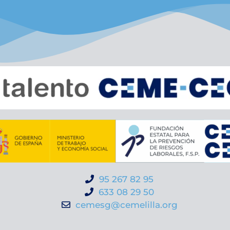
95 267 82 95
633 08 29 50
cemesg@cemelilla.org