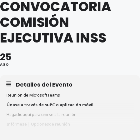
CONVOCATORIA
COMISIÓN
EJECUTIVA INSS
25
AGO
Detalles del Evento
Reunión de MicrosoftTeams
Únase a través de suPC o aplicación móvil
Hagaclic aquí para unirse a la reunión
Infórmese
|
Opcionesde reunión
Unirse con Google Meet: https://meet.google.com/waz-ivug-dpj