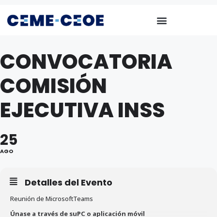
CONVOCATORIA
COMISIÓN
EJECUTIVA INSS
25
AGO
Detalles del Evento
Reunión de MicrosoftTeams
Únase a través de suPC o aplicación móvil