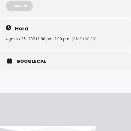
Más información sobre Meet:
MÁS
https://support.google.com/a/users/answer/9282720
Hora
agosto 25, 2021
1:00 pm
-
2:00 pm
(GMT+00:00)
GOOGLECAL