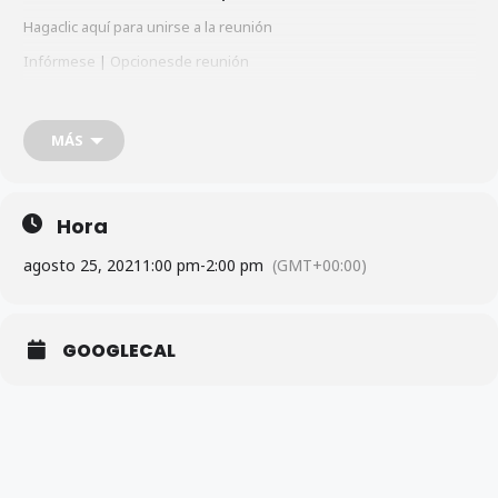
Hagaclic aquí para unirse a la reunión
Infórmese
|
Opcionesde reunión
Unirse con Google Meet: https://meet.google.com/waz-ivug-dpj
Más información sobre Meet:
MÁS
https://support.google.com/a/users/answer/9282720
Hora
agosto 25, 2021
1:00 pm
-
2:00 pm
(GMT+00:00)
GOOGLECAL