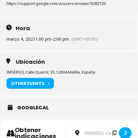
https://support.google.com/a/users/answer/9282720
Hora
marzo 4, 2021
1:00 pm
-
2:00 pm
(GMT+00:00)
Ubicación
IMSERSO, Calle Querol, 33, 52004 Melilla, España
OTHER EVENTS
GOOGLECAL
Obtener
Address - Convocatoria Comisión E
Destination Address - Conv
indicaciones