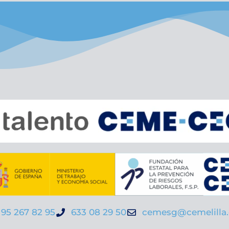
95 267 82 95
633 08 29 50
cemesg@cemelilla.