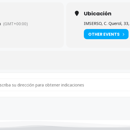
Ubicación
IMSERSO, C. Querol, 33,
m
(GMT+00:00)
OTHER EVENTS
ress - CONVOCATORIA COMISIÓN EJECUTIVA IMSERSO [KkoZv9daC