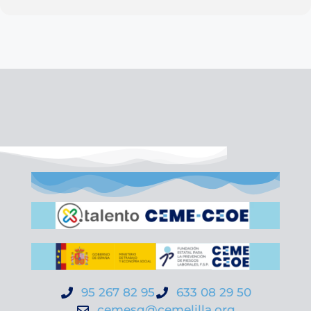
95 267 82 95
633 08 29 50
cemesg@cemelilla.org