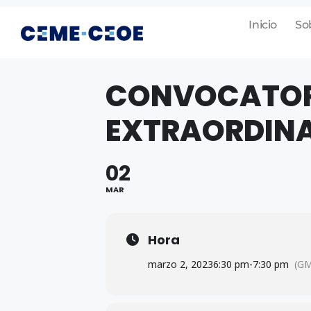
Inicio
So
CONVOCATOR
EXTRAORDIN
02
MAR
Hora
marzo 2, 2023
6:30 pm
-
7:30 pm
(GM