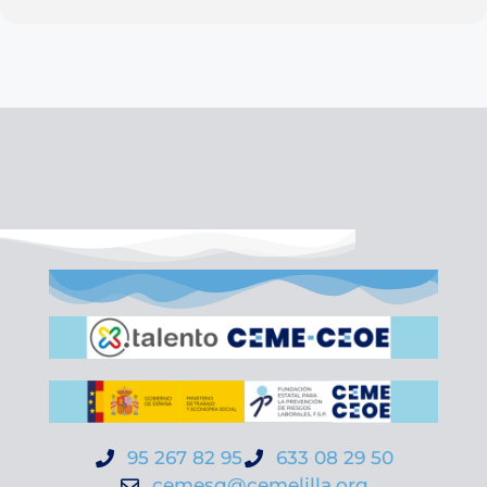
95 267 82 95
633 08 29 50
cemesg@cemelilla.org