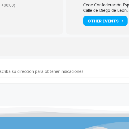
Ceoe Confederación Esp
+00:00)
Calle de Diego de León,
OTHER EVENTS
ress - Comité Ejecutivo y Junta Directiva CEOE [XNkNQdXHg]