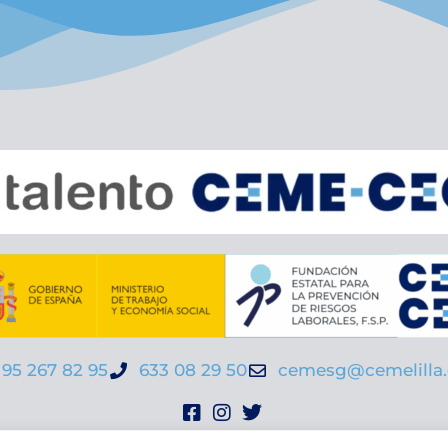
95 267 82 95
633 08 29 50
cemesg@cemelilla.