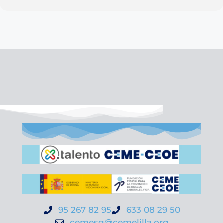
95 267 82 95
633 08 29 50
cemesg@cemelilla.org