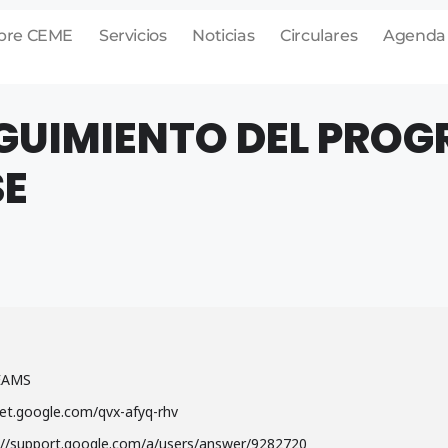
bre CEME
Servicios
Noticias
Circulares
Agenda
EGUIMIENTO DEL PRO
SE
TEAMS
et.google.com/qvx-afyq-rhv
://support.google.com/a/users/answer/9282720