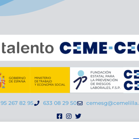
95 267 82 95
633 08 29 50
cemesg@cemelilla.
viso legal
|
Política de privacidad |
Política de cooki