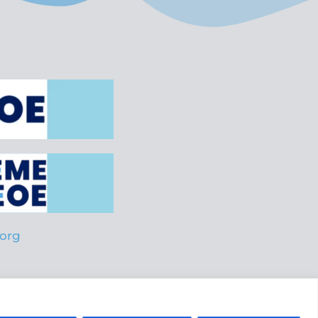
org
es