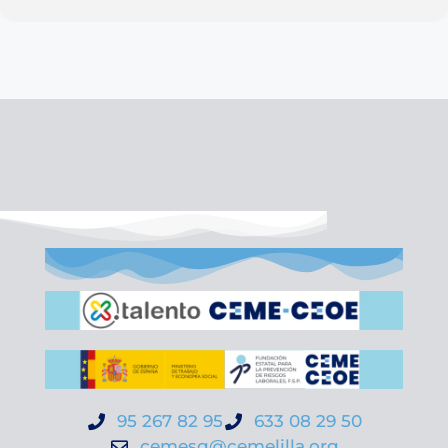
95 267 82 95
633 08 29 50
cemesg@cemelilla.org