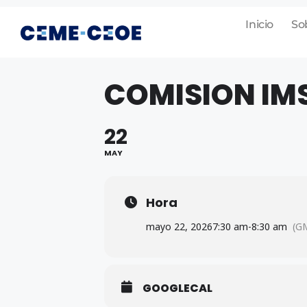
Inicio
So
COMISION IM
22
MAY
Hora
mayo 22, 2026
7:30 am
-
8:30 am
(G
GOOGLECAL