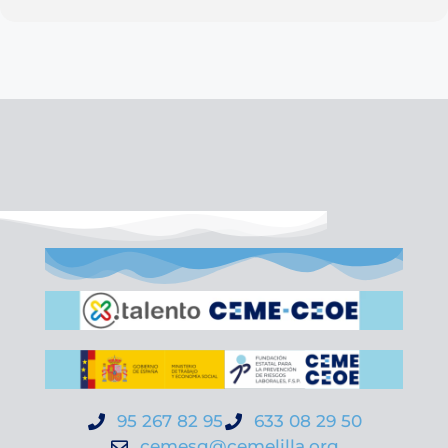
95 267 82 95
633 08 29 50
cemesg@cemelilla.org