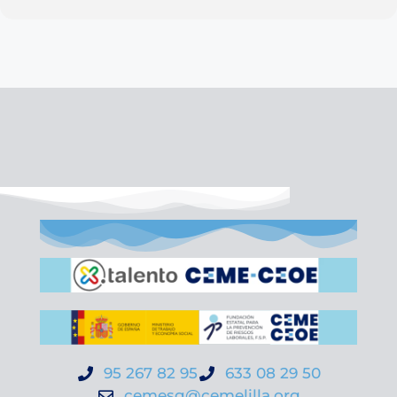
95 267 82 95
633 08 29 50
cemesg@cemelilla.org