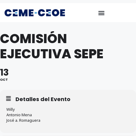
COMISIÓN
EJECUTIVA SEPE
13
OCT
Detalles del Evento
Willy
Antonio Mena
José a. Romaguera