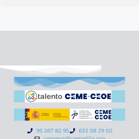
95 267 82 95
633 08 29 50
cemesg@cemelilla.org