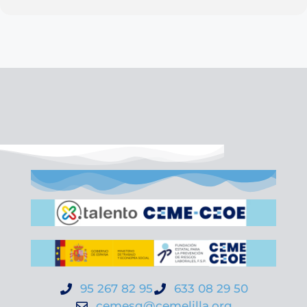
95 267 82 95
633 08 29 50
cemesg@cemelilla.org