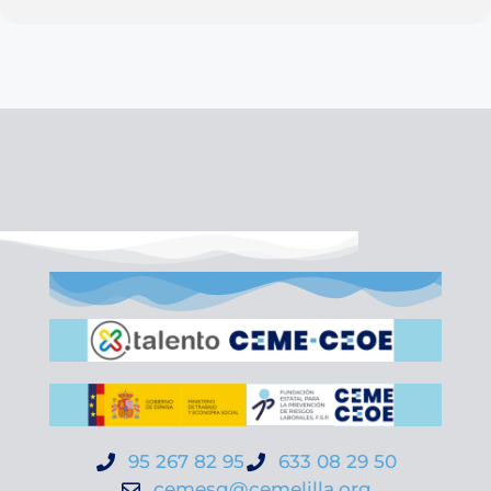
95 267 82 95
633 08 29 50
cemesg@cemelilla.org