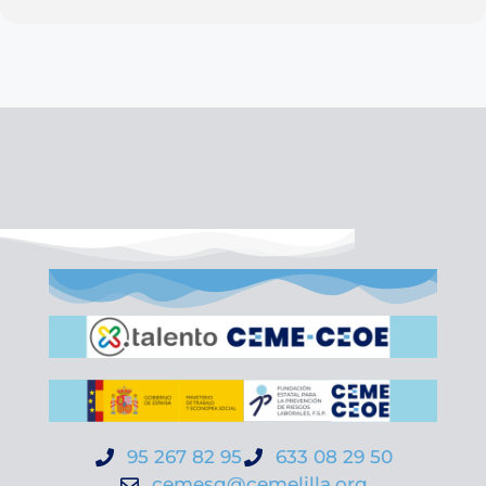
95 267 82 95
633 08 29 50
cemesg@cemelilla.org