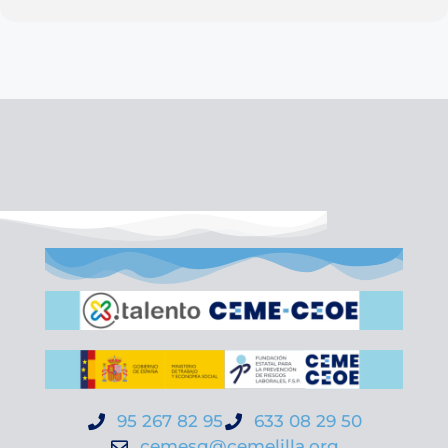
95 267 82 95
633 08 29 50
cemesg@cemelilla.org