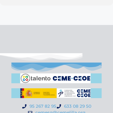
95 267 82 95
633 08 29 50
cemesg@cemelilla.org