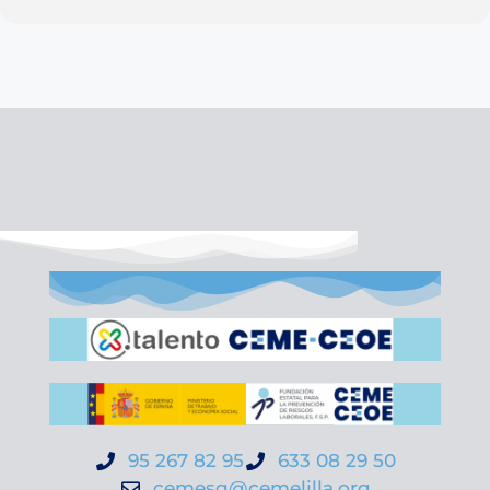
95 267 82 95
633 08 29 50
cemesg@cemelilla.org