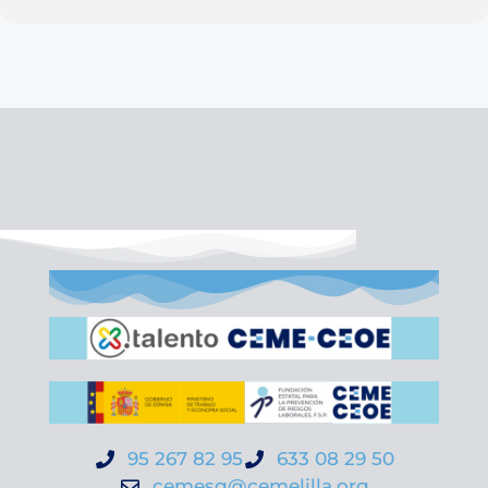
95 267 82 95
633 08 29 50
cemesg@cemelilla.org