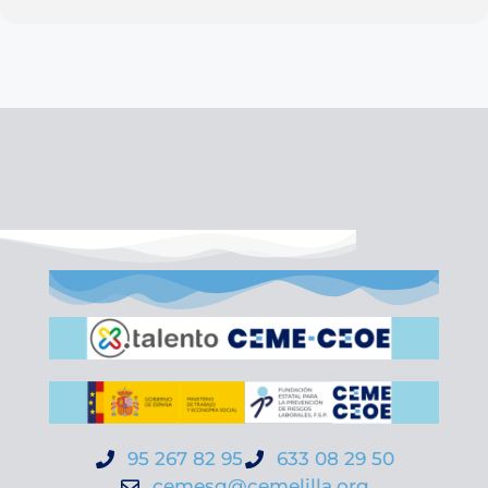
95 267 82 95
633 08 29 50
cemesg@cemelilla.org