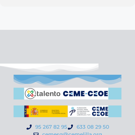
95 267 82 95
633 08 29 50
cemesg@cemelilla.org