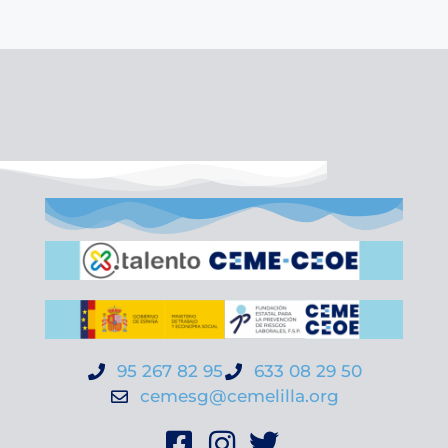
95 267 82 95
633 08 29 50
cemesg@cemelilla.org